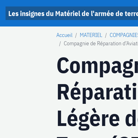
Les insignes du Matériel de l'armée de terr
Accueil
MATERIEL
COMPAGNIE
Compagnie de Réparation d’Aviat
Compagn
Réparati
Légère d