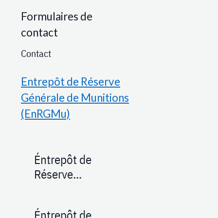
Formulaires de
contact
Contact
Entrepôt de Réserve
Générale de Munitions
(EnRGMu)
Éntrepôt de
Réserve
Générale de
Munitions de
Éntrepôt de
Leyment