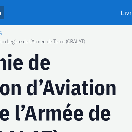
e
Livr
S
ion Légère de l’Armée de Terre (CRALAT)
ie de
on d’Aviation
e l’Armée de