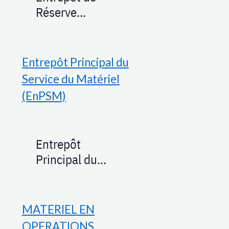
Réserve
(EnRGMu) -
Générale de
1948
Munitions de
Thouars
Entrepôt Principal du
(EnRGMu) -
Service du Matériel
1944
(EnPSM)
Entrepôt
Principal du
Service du
Matériel de
Leyment
MATERIEL EN
(EnPSM) - 1944
OPERATIONS