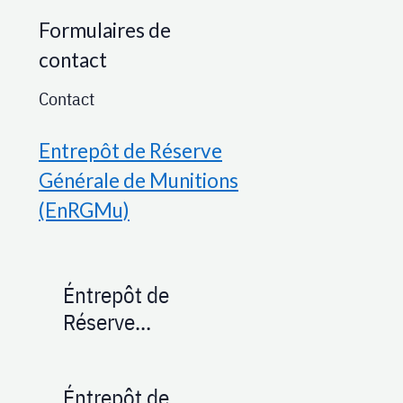
Formulaires de
contact
Contact
Entrepôt de Réserve
Générale de Munitions
(EnRGMu)
Éntrepôt de
Réserve
Générale de
Munitions de
Éntrepôt de
Leyment