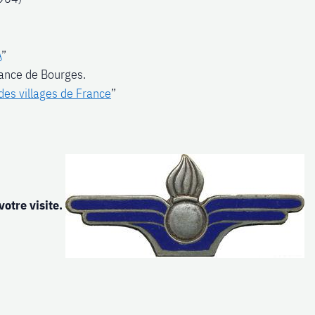
A
”
nance de Bourges.
 des villages de France
”
votre visite.