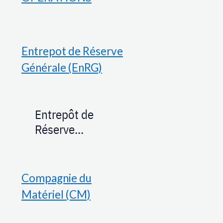
Entrepot de Réserve
Générale (EnRG)
Entrepôt de
Réserve
Générale
Optique de Paris
(EnRG-OP)
Compagnie du
Matériel (CM)